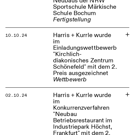
Neubaus der NRW
Sportschule Märkische
Schule Bochum
Fertigstellung
Harris + Kurrle wurde
10.10.24
im
Einladungswettbewerb
"Kirchlich-
diakonisches Zentrum
Schönefeld" mit dem 2.
Preis ausgezeichnet
Wettbewerb
Fertigstellung des Neubaus der
NRW Sportschule Märkische
Kirchlich-diakonisches Zentrum
Schönefeld
Schule Bochum
Harris + Kurrle wurde
02.10.24
im
Sporthalle und Mensa Bochum
Konkurrenzverfahren
"Neubau
Betriebsrestaurant im
Industriepark Höchst,
Frankfurt" mit dem 2.