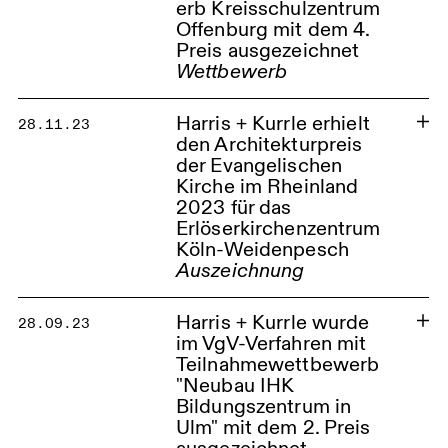
erb Kreisschulzentrum
Offenburg mit dem 4.
Preis ausgezeichnet
Wettbewerb
Harris + Kurrle erhielt
28.11.23
den Architekturpreis
der Evangelischen
Kirche im Rheinland
2023 für das
Harris + Kurrle wurde im
Erlöserkirchenzentrum
Realisierungswettbewerb
Köln-Weidenpesch
Kreisschulzentrum Offenburg mit
Auszeichnung
dem 4. Preis ausgezeichnet
Offenburg Kreisschulzentrum
Harris + Kurrle wurde
28.09.23
im VgV-Verfahren mit
Teilnahmewettbewerb
"Neubau IHK
Bildungszentrum in
Ulm" mit dem 2. Preis