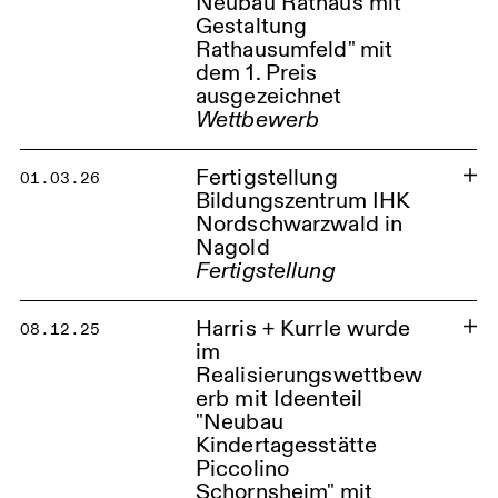
Neubau Rathaus mit
Gestaltung
Rathausumfeld" mit
dem 1. Preis
ausgezeichnet
Wettbewerb
Rathaus Markt Mering
Fertigstellung
01.03.26
Bildungszentrum IHK
Nordschwarzwald in
Nagold
Fertigstellung
Bildungszentrum IHK Nagold
Harris + Kurrle wurde
08.12.25
im
Realisierungswettbew
erb mit Ideenteil
"Neubau
Kindertagesstätte
Piccolino
Schornsheim" mit