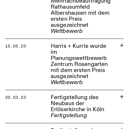
Mehrfachbeauftragung
Rathausumfeld
Albershausen mit dem
ersten Preis
ausgezeichnet
Wettbewerb
Harris + Kurrle wurde
15.05.23
im
Planungswettbewerb
Zentrum Rosengarten
mit dem ersten Preis
Der Neubau der Erlöserkirche in
Köln wurde für den DAM-Preis
ausgezeichnet
2024 nominiert
Wettbewerb
Albershausen Rathausumfeld
Kirchenstandort Köln
Fertigstellung des
20.03.23
Neubaus der
Erlöserkirche in Köln
Fertigstellung
Zentrum Rosengarten
Kirchenstandort Köln