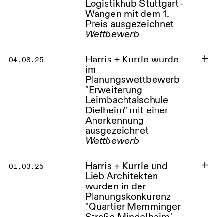
Logistikhub Stuttgart-
Wohn- und Geschäftshaus
Ludwigsburg
Wangen mit dem 1.
Preis ausgezeichnet
Wettbewerb
Harris + Kurrle wurde
04.08.25
im
Planungswettbewerb
"Erweiterung
Leimbachtalschule
Dielheim" mit einer
Anerkennung
ausgezeichnet
Harris + Kurrle wurde im
Wettbewerb
städtebaulichen und
freiraumplanerischen
Erweiterung Leimbachtalschule
Realisierungswettbewerb
Dielheim
Harris + Kurrle und
01.03.25
Suburbaner Logistikhub
Lieb Architekten
Stuttgart-Wangen mit dem 1.
wurden in der
Preis ausgezeichnet
Planungskonkurenz
Logistikhub Stuttgart - Wangen
"Quartier Memminger