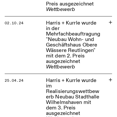
Preis ausgezeichnet
Wettbewerb
Betriebsrestaurant im
Industriepark Höchst Frankfurt
Harris + Kurrle wurde
02.10.24
in der
Mehrfachbeauftragung
"Neubau Wohn- und
Geschäftshaus Obere
Wässere Reutlingen"
mit dem 2. Preis
ausgezeichnet
Wettbewerb
Wohn- und Geschäftshaus
Obere Wässer Reutlingen
Harris + Kurrle wurde
25.04.24
im
Realisierungswettbew
erb Neubau Stadthalle
Wilhelmshaven mit
dem 3. Preis
ausgezeichnet