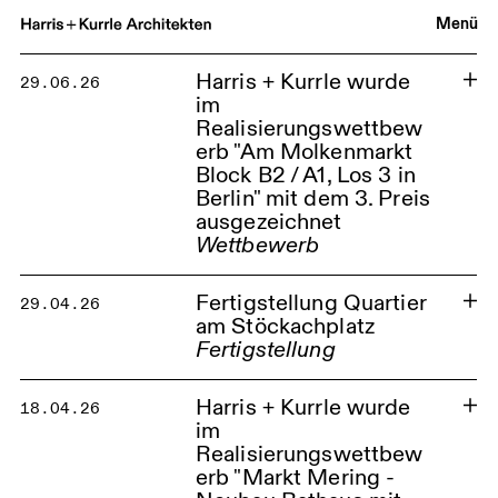
Menü
Harris + Kurrle wurde
29.06.26
im
Realisierungswettbew
erb "Am Molkenmarkt
Block B2 / A1, Los 3 in
Berlin" mit dem 3. Preis
ausgezeichnet
Wettbewerb
Am Molkenmarkt Berlin
Fertigstellung Quartier
29.04.26
am Stöckachplatz
Fertigstellung
Fertigstellung des Quartiers am
Harris + Kurrle wurde
Stöckachplatz in Stuttgart
18.04.26
im
Quartier Stöckachplatz
Realisierungswettbew
erb "Markt Mering -