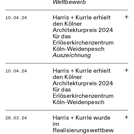
Wettbewerb
Wilhelmshaven Stadthalle
Harris + Kurrle erhielt
10.04.24
den Kölner
Architekturpreis 2024
für das
Erlöserkirchenzentrum
Köln-Weidenpesch
Auszeichnung
Harris + Kurrle erhielt
10.04.24
den Kölner
Architekturpreis 2024
für das
Erlöserkirchenzentrum
Köln-Weidenpesch
Harris + Kurrle wurde
28.03.24
im
Realisierungswettbew
Kirchenstandort Köln