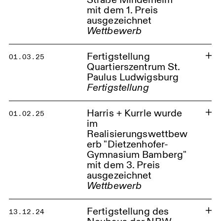
Straße Mindelheim"
mit dem 1. Preis
ausgezeichnet
Wettbewerb
Quartier Memminger Straße
Mindelheim
Fertigstellung
01.03.25
Quartierszentrum St.
Paulus Ludwigsburg
Fertigstellung
Fertigstellung des
Harris + Kurrle wurde
Gesamtprojektes
01.02.25
Standortenwicklung
im
Quartierszentrum St. Paulus
Realisierungswettbew
Ludwigsburg
erb "Dietzenhofer-
Quartierszentrum St. Paulus
Gymnasium Bamberg"
Ludwigsburg
mit dem 3. Preis
ausgezeichnet
Wettbewerb
Dietzenhofer Gymnasium
Bamberg
Fertigstellung des
13.12.24