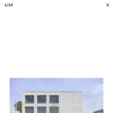
1
/14